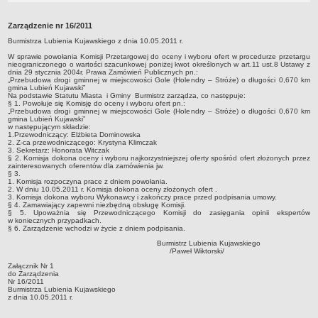
Wybory do Sejmu i Senatu RP 2019
Zarządzenie nr 16/2011
Wybory do Izb Rolniczych 2019
Burmistrza Lubienia Kujawskiego z dnia 10.05.2011 r.
Wybory Ławników 2019
W sprawie powołania Komisji Przetargowej do oceny i wyboru ofert w procedurze przetargu
nieograniczonego o wartości szacunkowej poniżej kwot określonych w art.11 ust.8 Ustawy z
Wybory do Parlamentu Europejskiego 2019
dnia 29 stycznia 2004r. Prawa Zamówień Publicznych pn.:
„Przebudowa drogi gminnej w miejscowości Gole (Holendry – Stróże) o długości 0,670 km
Wybory Samorządowe 2018
gmina Lubień Kujawski”
Na podstawie Statutu Miasta i Gminy Burmistrz zarządza, co następuje:
Wybory Parlamentarne 2015
§ 1. Powołuje się Komisję do oceny i wyboru ofert pn.:
„Przebudowa drogi gminnej w miejscowości Gole (Holendry – Stróże) o długości 0,670 km
gmina Lubień Kujawski”
Wybory Samorządowe 2014
w następującym składzie:
1.Przewodniczący: Elżbieta Dominowska
Wybory Prezydenta RP 2015
2. Z-ca przewodniczącego: Krystyna Klimczak
3. Sekretarz: Honorata Witczak
Wybory Ławników 2015
§ 2. Komisja dokona oceny i wyboru najkorzystniejszej oferty spośród ofert złożonych przez
zainteresowanych oferentów dla zamówienia jw.
§ 3.
Referendum Ogólnokrajowe 2015
1. Komisja rozpoczyna prace z dniem powołania.
2. W dniu 10.05.2011 r. Komisja dokona oceny złożonych ofert .
Wybory do Parlamentu Europejskiego 2014
3. Komisja dokona wyboru Wykonawcy i zakończy prace przed podpisania umowy.
§ 4. Zamawiający zapewni niezbędną obsługę Komisji.
PREFERENCYJNA SPRZEDAŻ WĘGLA
§ 5. Upoważnia się Przewodniczącego Komisji do zasięgania opinii ekspertów
w koniecznych przypadkach.
NASZA GMINA
§ 6. Zarządzenie wchodzi w życie z dniem podpisania.
O Gminie
Burmistrz Lubienia Kujawskiego
/Paweł Wiktorski/
Dane statystyczne
Załącznik Nr 1
do Zarządzenia
Zadania publiczne
Nr 16/2011
Burmistrza Lubienia Kujawskiego
Nieodpłatna Pomoc Prawna
z dnia 10.05.2011 r.
Ochrona Danych Osobowych