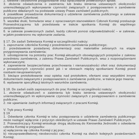
2. rzetelne i bezstronne przygotowanie oraz opracowanie powierzonych spraw;
Szkoła Podstawowa w Kłóbce
3. złożenie oświadczenia o zaistnieniu lub braku istnienia ustawowych okoliczności
uniemożliwiających wykonywanie czynności związanych z postępowaniem o zamówienie
publiczne składanych na podstawie ustawy Prawo zamówień publicznych;
Szkoła Podstawowa w Kaliskach
4. prawidłowe prowadzenie dokumentacji o udzielenie zamówienia publicznego w zakresie
przekazanym Członkowi;
Szkoła Podstawowa w Kanibrodzie
5. wszelkie druki, formularze wraz z opracowanym stanowiskiem Członek Komisji przekazuje
Przewodniczącemu lub przedstawia w trakcie spotkania Komisji do wspólnego
Centrum Kultury w Lubieniu Kujawskim
zaopiniowania;
6. w zakresie powierzonych zadań, każdy członek ponosi odpowiedzialność – w zakresie,
w jakim powierzono mu wykonanie zadania.
Biblioteka Publiczna w Lubieniu Kujawskim
§ 17. Do zadań Sekretarza Komisji w szczególności należy:
ŻŁOBEK SAMORZĄDOWY 'DWORKOWE SKRZATY'
1. zapoznanie członków Komisji z przedmiotem zamówienia publicznego;
2. przedstawienie posiadanej dokumentacji oraz materiałów zebranych na etapie
Informacje Ogólne
przygotowywania zamówienia;
3. udostępnienie na potrzeby prac Komisji aktualnych obowiązujących przepisów z zakresu
Statut
przedmiotu zamówienia, z zakresu Prawa Zamówień Publicznych, wraz z rozporządzeniami
wykonawczymi;
Zarządzenia
4. zapewnienie bezpieczeństwa przechowania i nienaruszalności ofert oraz dokumentacji
z prowadzonych czynności przed jak i w okresach między spotkaniami Komisji przed
osobami nieuprawnionymi;
Ogłoszenia
5. bieżące protokołowanie oraz opieka nad protokołem, ofertami oraz wszystkimi innymi
dokumentami związanymi z postępowaniem o zamówienie publiczne, w trakcie jego trwania;
Rekrutacja dzieci do Żłobka
6. wydawanie specyfikacji istotnych warunków zamówienia.
OŚRODEK POMOCY SPOŁECZNEJ
§ 18. Do zadań osób zaproszonych do prac Komisji w szczególności należy:
1. złożenie oświadczeń o zaistnieniu lub braku istnienia ustawowych okoliczności
Informacje Ogólne
uniemożliwiających im wykonywanie czynności związanych z postępowaniem o zamówienie
publiczne;
Świadczenia Rodzinne
2. nie ujawnianie żadnych informacji związanych z pracami Komisji.
V. Tryb pracy Komisji
Pomoc Społeczna
§ 19
1. Odwołanie członka Komisji w toku postępowania o udzielenie zamówienia publicznego
Rodzina 500+
może nastąpić wyłącznie z przyczyn określonych w ustawie Prawo Zamówień Publicznych.
2. Przewodniczący Komisji wnioskuje drogą służbową do Kierownika Jednostki o odwołanie
członka Komisji w przypadku:
Oferty i Przetargi
a) wyłączenia się członka Komisji z jej prac;
b) nieusprawiedliwionej nieobecności członka Komisji na dwóch kolejnych posiedzeniach
Senior+
Komisji;