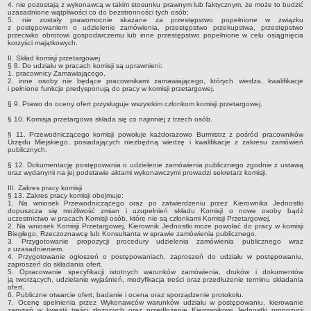
4. nie pozostają z wykonawcą w takim stosunku prawnym lub faktycznym, że może to budzić
Zgłoszone zgromadzenia publiczne
uzasadnione wątpliwości co do bezstronności tych osób;
5. nie zostały prawomocnie skazane za przestępstwo popełnione w związku
PRAWO LOKALNE
z postępowaniem o udzielenie zamówienia, przestępstwo przekupstwa, przestępstwo
przeciwko obrotowi gospodarczemu lub inne przestępstwo popełnione w celu osiągnięcia
Statut
korzyści majątkowych.
Uchwały
II. Skład komisji przetargowej
§ 8. Do udziału w pracach komisji są uprawnieni:
Protokoły
1. pracownicy Zamawiającego,
2. inne osoby nie będące pracownikami zamawiającego, których wiedza, kwalifikacje
i pełnione funkcje predysponują do pracy w komisji przetargowej.
Nagrania z Sesji Rady Miejskiej
§ 9. Prawo do oceny ofert przysługuje wszystkim członkom komisji przetargowej.
Opłaty i podatki
§ 10. Komisja przetargowa składa się co najmniej z trzech osób.
Zagospodarowanie przestrzenne
§ 11. Przewodniczącego komisji powołuje każdorazowo Burmistrz z pośród pracowników
Urzędu Miejskiego, posiadających niezbędną wiedzę i kwalifikacje z zakresu zamówień
Dane przestrzenne dla aktów planowania przestrzennego
publicznych.
Rejestr działalności regulowanej
§ 12. Dokumentację postępowania o udzielenie zamówienia publicznego zgodnie z ustawą
oraz wydanymi na jej podstawie aktami wykonawczymi prowadzi sekretarz komisji.
Zarządzenia Burmistrza
III. Zakres pracy komisji
§ 13. Zakres pracy komisji obejmuje:
Obwieszczenia
1. Na wniosek Przewodniczącego oraz po zatwierdzeniu przez Kierownika Jednostki
dopuszcza się możliwość zmian i uzupełnień składu Komisji o nowe osoby bądź
FINANSE GMINY
uczestnictwo w pracach Komisji osób, które nie są członkami Komisji Przetargowej.
2. Na wniosek Komisji Przetargowej, Kierownik Jednostki może powołać do pracy w komisji
Budżet
Biegłego, Rzeczoznawcę lub Konsultanta w sprawie zamówienia publicznego.
3. Przygotowanie propozycji procedury udzielenia zamówienia publicznego wraz
Wykonanie Budżetu
z uzasadnieniem.
4. Przygotowanie ogłoszeń o postępowaniach, zaproszeń do udziału w postępowaniu,
zaproszeń do składania ofert.
Opinie Regionalnej Izby Obrachunkowej
5. Opracowanie specyfikacji istotnych warunków zamówienia, druków i dokumentów
ją tworzących, udzielanie wyjaśnień, modyfikacja treści oraz przedłużenie terminu składania
Kontrola Zarządcza
ofert.
6. Publiczne otwarcie ofert, badanie i ocena oraz sporządzenie protokołu.
ZAMÓWIENIA PUBLICZNE
7. Ocenę spełnienia przez Wykonawców warunków udziału w postępowaniu, kierowanie
zapytań w kwestii treści złożonych oraz przedłożenie Kierownikowi Jednostki propozycji