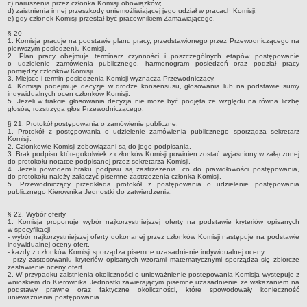
c) naruszenia przez członka Komisji obowiązków;
Zarządzenia Kierownika
d) zaistnienia innej przeszkody uniemożliwiającej jego udział w pracach Komisji;
e) gdy członek Komisji przestał być pracownikiem Zamawiającego.
ZAKŁAD GOSPODARKI KOMUNALNEJ I MIESZKANIOWEJ
§ 20
Taryfa dotycząca zbiorowego zaopatrzenia w wodę i zbiorowego
1. Komisja pracuje na podstawie planu pracy, przedstawionego przez Przewodniczącego na
pierwszym posiedzeniu Komisji.
odprowadzania ścieków
2. Plan pracy obejmuje terminarz czynności i poszczególnych etapów postępowanie
o udzielenie zamówienia publicznego, harmonogram posiedzeń oraz podział pracy
AKTUALNOŚCI
pomiędzy członków Komisji.
3. Miejsce i termin posiedzenia Komisji wyznacza Przewodniczący.
POLITYKA PRYWATNOŚCI SERWISU
4. Komisja podejmuje decyzje w drodze konsensusu, głosowania lub na podstawie sumy
indywidualnych ocen członków Komisji.
5. Jeżeli w trakcie głosowania decyzja nie może być podjęta ze względu na równa liczbę
głosów, rozstrzyga głos Przewodniczącego.
§ 21. Protokół postępowania o zamówienie publiczne:
1. Protokół z postępowania o udzielenie zamówienia publicznego sporządza sekretarz
Komisji.
2. Członkowie Komisji zobowiązani są do jego podpisania.
3. Brak podpisu któregokolwiek z członków Komisji powinien zostać wyjaśniony w załączonej
do protokołu notatce podpisanej przez sekretarza Komisji.
4. Jeżeli powodem braku podpisu są zastrzeżenia, co do prawidłowości postępowania,
do protokołu należy załączyć pisemne zastrzeżenia członka Komisji.
5. Przewodniczący przedkłada protokół z postępowania o udzielenie postępowania
publicznego Kierownika Jednostki do zatwierdzenia.
§ 22. Wybór oferty
1. Komisja proponuje wybór najkorzystniejszej oferty na podstawie kryteriów opisanych
w specyfikacji
- wybór najkorzystniejszej oferty dokonanej przez członków Komisji następuje na podstawie
indywidualnej oceny ofert,
- każdy z członków Komisji sporządza pisemne uzasadnienie indywidualnej oceny,
- przy zastosowaniu kryteriów opisanych wzorami matematycznymi sporządza się zbiorcze
zestawienie oceny ofert.
2. W przypadku zaistnienia okoliczności o unieważnienie postępowania Komisja występuje z
wnioskiem do Kierownika Jednostki zawierającym pisemne uzasadnienie ze wskazaniem na
podstawy prawne oraz faktyczne okoliczności, które spowodowały konieczność
unieważnienia postępowania.