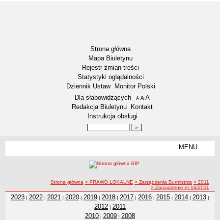
Strona główna
Mapa Biuletynu
Rejestr zmian treści
Statystyki oglądalności
Dziennik Ustaw
Monitor Polski
Menu dodatkowe
Dla słabowidzących
A
powiększ czcionkę
A
standardowy rozmiar czcionki
A
pomniejsz czcionkę
Redakcja Biuletynu
Kontakt
Instrukcja obsługi
Wyszukiwarka artykułów
Szukaj
MENU
Menu
WYBORY
Wybory uzupełniające do Rady Miejskiej - Kadencja 2018-2023 -
okręg nr 11
ścieżka nawigacji
Strona główna
> PRAWO LOKALNE
> Zarządzenia Burmistrza
> 2011
> Zarządzenie nr 16/2011
Wybory uzupełniające do Rady Miejskiej - Kadencja 2018-2023 -
2023
2022
2021
2020
2019
2018
2017
2016
2015
2014
2013
|
|
|
|
|
|
|
|
|
|
|
okręg nr 8
2012
2011
|
Wybory Prezydenta RP 2020
2010
2009
2008
|
|