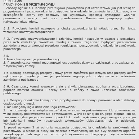
REGULAMIN
PRACY KOMISJI PRZETARGOWEJ
Konsultacje Społeczne
I. Zasady ogólne § 1. Komisja przetargowa powoływana jest każdorazowo (lub jest stała) do
przygotowania i przeprowadzenia postępowania o udzielenie zamówienia publicznego, a w
Raport o stanie zapewnienia dostępności podmiotu publicznego
szczególności oceny czy dostawcy lub wykonawcy spełniają wymagane warunki,
porównania i oceny ofert oraz przedstawienia Burmistrzowi propozycji wyboru
najkorzystniejszej oferty.
WŁADZE I STRUKTURA
Rada Miejska
§ 2. Powołanie komisji następuje z chwilą zatwierdzenia jej składu przez Burmistrza
w zakresie umownym zarządzeniem.
Burmistrz
§ 3. Powołanie przewodniczącego i członków komisji następuje w oparciu o posiadane
przez nich kwalifikacje zawodowe, wiedzę z zakresu zagadnień będących przedmiotem
Urząd miejski
zamówienia oraz znajomości przepisów regulujących postępowanie o udzielenie zamówienia
publicznego.
Sołtysi i Rady Sołeckie
§ 4.
1. Pracą komisji kieruje przewodniczący.
Jednostki organizacyjne
2. Przewodniczący komisji przetargowej jest odpowiedzialny za całokształt prac związanych
z trybem pracy komisji.
Rekrutacja pracowników
§ 5. Komisję obowiązują przepisy ustawy prawo zamówień publicznych oraz przepisy aktów
REGULAMINY
wykonawczych wydanych na jej podstawie regulujących postępowanie o udzielenie
zamówienia publicznego.
Regulamin Organizacyjny
§ 6. Czas pracy komisji rozpoczyna się z chwilą pierwszego spotkania organizacyjnego
poprzez moment otwarcia i oceny ofert, a kończy z chwilą udzielenia zamówienia
Regulamin Pracy
publicznego.
Regulamin Etyki
§ 7. Wszyscy członkowie komisji przed przystąpieniem do oceny i porównania ofert składają
oświadczenie o treści:
Regulamin funkcjonowania monitoringu wizyjnego na terenie Gminy
1. nie ubiegamy się o udzielenie tego zamówienia;
2. nie pozostajemy w związku małżeńskim; w stosunku pokrewieństwa lub powinowactwa
Lubień Kujawski.
w linii prostej, pokrewieństwa lub powinowactwa w linii bocznej do drugiego stopnia, lub są
związane z tytułu przysposobienia, opieki lub kurateli z wykonawcą, jego zastępcą prawnym
SPRAWY DO ZAŁATWIENIA
lub członkami organów nadzorczych wykonawców ubiegających się o udzielenie
zamówienia;
Wykaz spraw i sposób załatwiania
3. przed upływem 3 lat od dnia wszczęcia postępowania o udzielenia zamówienia nie
pozostawały w stosunku pracy lub zlecenia z wykonawcą lub nie były członkami organów
Lobbing
zarządzających lub organów nadzorczych wykonawców ubiegających się o udzielenie
zamówienia;