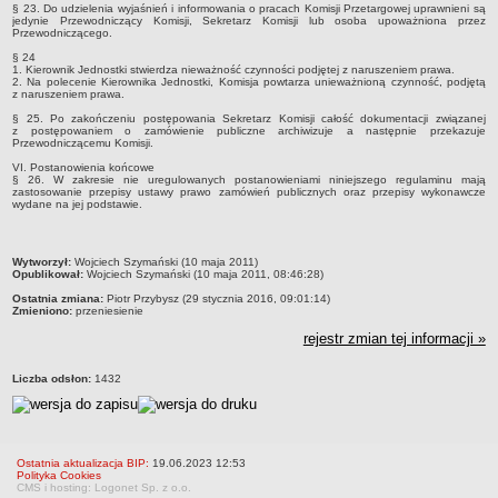
§ 23. Do udzielenia wyjaśnień i informowania o pracach Komisji Przetargowej uprawnieni są
jedynie Przewodniczący Komisji, Sekretarz Komisji lub osoba upoważniona przez
Przewodniczącego.
§ 24
1. Kierownik Jednostki stwierdza nieważność czynności podjętej z naruszeniem prawa.
2. Na polecenie Kierownika Jednostki, Komisja powtarza unieważnioną czynność, podjętą
z naruszeniem prawa.
§ 25. Po zakończeniu postępowania Sekretarz Komisji całość dokumentacji związanej
z postępowaniem o zamówienie publiczne archiwizuje a następnie przekazuje
Przewodniczącemu Komisji.
VI. Postanowienia końcowe
§ 26. W zakresie nie uregulowanych postanowieniami niniejszego regulaminu mają
zastosowanie przepisy ustawy prawo zamówień publicznych oraz przepisy wykonawcze
wydane na jej podstawie.
metryczka
Wytworzył:
Wojciech Szymański (10 maja 2011)
Opublikował:
Wojciech Szymański (10 maja 2011, 08:46:28)
Ostatnia zmiana:
Piotr Przybysz (29 stycznia 2016, 09:01:14)
Zmieniono:
przeniesienie
rejestr zmian tej informacji »
Liczba odsłon:
1432
Ostatnia aktualizacja BIP:
19.06.2023 12:53
Polityka Cookies
CMS i hosting: Logonet Sp. z o.o.