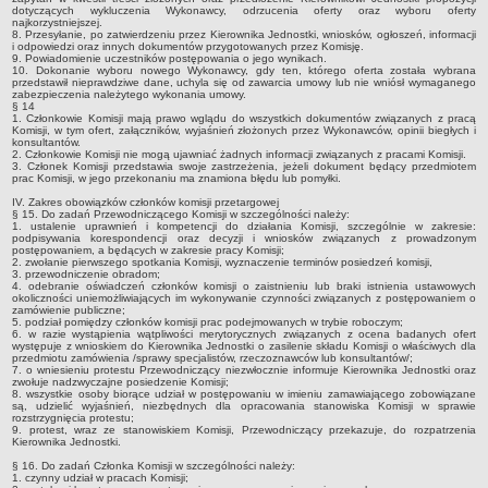
Plan postępowań o udzielenie zamówień
dotyczących wykluczenia Wykonawcy, odrzucenia oferty oraz wyboru oferty
najkorzystniejszej.
Zamówienia Publiczne
8. Przesyłanie, po zatwierdzeniu przez Kierownika Jednostki, wniosków, ogłoszeń, informacji
i odpowiedzi oraz innych dokumentów przygotowanych przez Komisję.
9. Powiadomienie uczestników postępowania o jego wynikach.
Zamówienia Publiczne których wartość nie przekracza 130 000 zł
10. Dokonanie wyboru nowego Wykonawcy, gdy ten, którego oferta została wybrana
przedstawił nieprawdziwe dane, uchyla się od zawarcia umowy lub nie wniósł wymaganego
Gospodarka Nieruchomościami
zabezpieczenia należytego wykonania umowy.
§ 14
1. Członkowie Komisji mają prawo wglądu do wszystkich dokumentów związanych z pracą
Emisja Obligacji 2022
Komisji, w tym ofert, załączników, wyjaśnień złożonych przez Wykonawców, opinii biegłych i
konsultantów.
Oferty Publiczne
2. Członkowie Komisji nie mogą ujawniać żadnych informacji związanych z pracami Komisji.
3. Członek Komisji przedstawia swoje zastrzeżenia, jeżeli dokument będący przedmiotem
PUBLICZNIE DOSTĘPNY WYKAZ DANYCH O ŚRODOWISKU
prac Komisji, w jego przekonaniu ma znamiona błędu lub pomyłki.
Wnioski o wydanie decyzji
IV. Zakres obowiązków członków komisji przetargowej
§ 15. Do zadań Przewodniczącego Komisji w szczególności należy:
Decyzje
1. ustalenie uprawnień i kompetencji do działania Komisji, szczególnie w zakresie:
podpisywania korespondencji oraz decyzji i wniosków związanych z prowadzonym
postępowaniem, a będących w zakresie pracy Komisji;
Postanowienia
2. zwołanie pierwszego spotkania Komisji, wyznaczenie terminów posiedzeń komisji,
3. przewodniczenie obradom;
Inne
4. odebranie oświadczeń członków komisji o zaistnieniu lub braki istnienia ustawowych
okoliczności uniemożliwiających im wykonywanie czynności związanych z postępowaniem o
Projekty polityk, strategii, planów lub programów
zamówienie publiczne;
5. podział pomiędzy członków komisji prac podejmowanych w trybie roboczym;
6. w razie wystąpienia wątpliwości merytorycznych związanych z ocena badanych ofert
Raporty o oddziaływaniu przedsięwzięcia na środowisko
występuje z wnioskiem do Kierownika Jednostki o zasilenie składu Komisji o właściwych dla
przedmiotu zamówienia /sprawy specjalistów, rzeczoznawców lub konsultantów/;
Strategiczne oceny oddziaływania na środowisko
7. o wniesieniu protestu Przewodniczący niezwłocznie informuje Kierownika Jednostki oraz
zwołuje nadzwyczajne posiedzenie Komisji;
Analizy, opracowania ekofizjograficzne, wyniki badań i pomiarów
8. wszystkie osoby biorące udział w postępowaniu w imieniu zamawiającego zobowiązane
są, udzielić wyjaśnień, niezbędnych dla opracowania stanowiska Komisji w sprawie
rozstrzygnięcia protestu;
OŚWIATA I KULTURA
9. protest, wraz ze stanowiskiem Komisji, Przewodniczący przekazuje, do rozpatrzenia
Informacje
Kierownika Jednostki.
§ 16. Do zadań Członka Komisji w szczególności należy:
Zespół Placówek Oświatowych w Lubieniu Kujawskim
1. czynny udział w pracach Komisji;