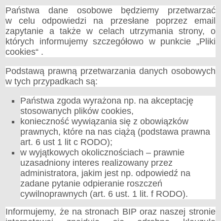
Plan postępowań o udzielenie zamówień
Państwa dane osobowe będziemy przetwarzać
Zamówienia Publiczne
w celu odpowiedzi na przesłane poprzez email
Zamówienia Publiczne których wartość nie przekracza 130 000 zł
zapytanie a także w celach utrzymania strony, o
których informujemy szczegółowo w punkcie „Pliki
Gospodarka Nieruchomościami
cookies“ .
Emisja Obligacji 2022
Oferty Publiczne
Podstawą prawną przetwarzania danych osobowych
PUBLICZNIE DOSTĘPNY WYKAZ DANYCH O ŚRODOWISKU
w tych przypadkach są:
Wnioski o wydanie decyzji
Państwa zgoda wyrażona np. na akceptację
Decyzje
stosowanych plików cookies,
Postanowienia
konieczność wywiązania się z obowiązków
Inne
prawnych, które na nas ciążą (podstawa prawna
Projekty polityk, strategii, planów lub programów
art. 6 ust 1 lit c RODO);
w wyjątkowych okolicznościach – prawnie
Raporty o oddziaływaniu przedsięwzięcia na środowisko
uzasadniony interes realizowany przez
Strategiczne oceny oddziaływania na środowisko
administratora, jakim jest np. odpowiedź na
Analizy, opracowania ekofizjograficzne, wyniki badań i pomiarów
zadane pytanie odpieranie roszczeń
OŚWIATA I KULTURA
cywilnoprawnych (art. 6 ust. 1 lit. f RODO).
Informacje
Informujemy, że na stronach BIP oraz naszej stronie
Zespół Placówek Oświatowych w Lubieniu Kujawskim