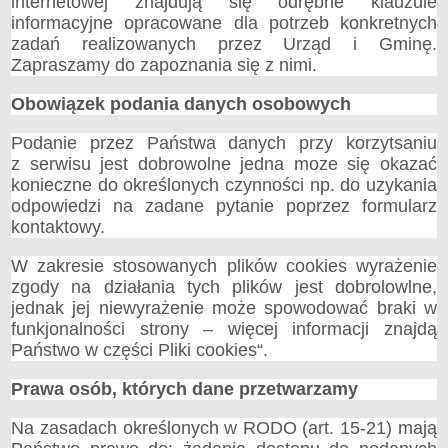
internetowej znajdują się odrębne klauzule
Szkoła Podstawowa w Kłóbce
informacyjne opracowane dla potrzeb konkretnych
Szkoła Podstawowa w Kaliskach
zadań realizowanych przez Urząd i Gminę.
Zapraszamy do zapoznania się z nimi.
Szkoła Podstawowa w Kanibrodzie
Centrum Kultury w Lubieniu Kujawskim
Obowiązek podania danych osobowych
Biblioteka Publiczna w Lubieniu Kujawskim
ŻŁOBEK SAMORZĄDOWY 'DWORKOWE SKRZATY'
Podanie przez Państwa danych przy korzytsaniu
Informacje Ogólne
z serwisu jest dobrowolne jedna moze się okazać
konieczne do określonych czynności np. do uzykania
Statut
odpowiedzi na zadane pytanie poprzez formularz
Zarządzenia
kontaktowy.
Ogłoszenia
Rekrutacja dzieci do Żłobka
W zakresie stosowanych plików cookies wyrażenie
zgody na działania tych plików jest dobrolowlne,
OŚRODEK POMOCY SPOŁECZNEJ
jednak jej niewyrażenie może spowodować braki w
Informacje Ogólne
funkjonalności strony – więcej informacji znajdą
Świadczenia Rodzinne
Państwo w części Pliki cookies“.
Pomoc Społeczna
Rodzina 500+
Prawa osób, których dane przetwarzamy
Oferty i Przetargi
Na zasadach określonych w RODO (art. 15-21) mają
Senior+