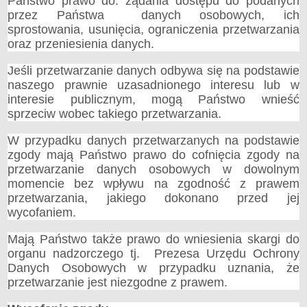
Państwo prawo do: żądania dostępu do podanych
Zarządzenia Kierownika
przez Państwa danych osobowych, ich
ZAKŁAD GOSPODARKI KOMUNALNEJ I MIESZKANIOWEJ
sprostowania, usunięcia, ograniczenia przetwarzania
Taryfa dotycząca zbiorowego zaopatrzenia w wodę i zbiorowego
oraz przeniesienia danych.
odprowadzania ścieków
Jeśli przetwarzanie danych odbywa się na podstawie
AKTUALNOŚCI
naszego prawnie uzasadnionego interesu lub w
POLITYKA PRYWATNOŚCI SERWISU
interesie publicznym, mogą Państwo wnieść
sprzeciw wobec takiego przetwarzania.
W przypadku danych przetwarzanych na podstawie
zgody mają Państwo prawo do cofnięcia zgody na
przetwarzanie danych osobowych w dowolnym
momencie bez wpływu na zgodność z prawem
przetwarzania, jakiego dokonano przed jej
wycofaniem.
Mają Państwo także prawo do wniesienia skargi do
organu nadzorczego tj. Prezesa Urzędu Ochrony
Danych Osobowych w przypadku uznania, że
przetwarzanie jest niezgodne z prawem.