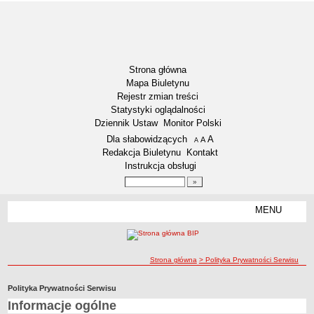
Strona główna
Mapa Biuletynu
Rejestr zmian treści
Statystyki oglądalności
Dziennik Ustaw
Monitor Polski
Menu dodatkowe
Dla słabowidzących
A
powiększ czcionkę
A
standardowy rozmiar czcionki
A
pomniejsz czcionkę
Redakcja Biuletynu
Kontakt
Instrukcja obsługi
Wyszukiwarka artykułów
Szukaj
MENU
Menu
WYBORY
Wybory uzupełniające do Rady Miejskiej - Kadencja 2018-2023 -
okręg nr 11
ścieżka nawigacji
Strona główna
> Polityka Prywatności Serwisu
Wybory uzupełniające do Rady Miejskiej - Kadencja 2018-2023 -
okręg nr 8
Polityka Prywatności Serwisu
Informacje ogólne
Wybory Prezydenta RP 2020