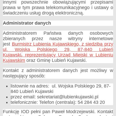
innymi powszechnie obowiązującymi przepisami
Konsultacje Społeczne
prawa w tym prawa telekomunikacyjnego i ustawy o
świadczeniu usług drogą elektroniczną.
Raport o stanie zapewnienia dostępności podmiotu publicznego
WŁADZE I STRUKTURA
Administrator danych
Rada Miejska
Burmistrz
Administratorem Państwa danych osobowych
Urząd miejski
zbieranych przez nasze witryny internetowe
jest
Burmistrz Lubienia Kujawskiego, z siedzibą przy
Sołtysi i Rady Sołeckie
ul. Wojska Polskiego 29, 87-840 Lubień
Jednostki organizacyjne
Kujawski
,
reprezentujący Urząd Miejski w Lubieniu
Rekrutacja pracowników
Kujawskim
oraz Gminę Lubień Kujawski.
REGULAMINY
Regulamin Organizacyjny
Kontakt z administratorem danych jest możliwy w
następujący sposób:
Regulamin Pracy
Regulamin Etyki
listownie na adres: ul. Wojska Polskiego 29, 87-
Regulamin funkcjonowania monitoringu wizyjnego na terenie Gminy
840 Lubień Kujawski
Lubień Kujawski.
przez email: sekretariat@lubienkujawski.pl
SPRAWY DO ZAŁATWIENIA
telefonicznie: Telefon (centrala): 54 284 43 20
Wykaz spraw i sposób załatwiania
Funkcję IOD pełni pan Paweł Modrzejewski. Kontakt
Lobbing