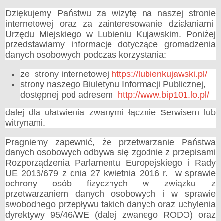
Wybory do Sejmu i Senatu RP 2019
Dziękujemy Państwu za wizytę na naszej stronie
Wybory do Izb Rolniczych 2019
internetowej oraz za zainteresowanie działaniami
Urzędu Miejskiego w Lubieniu Kujawskim. Poniżej
Wybory Ławników 2019
przedstawiamy informacje dotyczące gromadzenia
Wybory do Parlamentu Europejskiego 2019
danych osobowych podczas korzystania:
Wybory Samorządowe 2018
Wybory Parlamentarne 2015
ze strony internetowej
https://lubienkujawski.pl/
strony naszego Biuletynu Informacji Publicznej,
Wybory Samorządowe 2014
dostępnej pod adresem
http://www.bip101.lo.pl/
Wybory Prezydenta RP 2015
Wybory Ławników 2015
dalej dla ułatwienia zwanymi łącznie Serwisem lub
witrynami.
Referendum Ogólnokrajowe 2015
Wybory do Parlamentu Europejskiego 2014
Pragniemy zapewnić, że przetwarzanie Państwa
PREFERENCYJNA SPRZEDAŻ WĘGLA
danych osobowych odbywa się zgodnie z przepisami
NASZA GMINA
Rozporządzenia Parlamentu Europejskiego i Rady
O Gminie
UE 2016/679 z dnia 27 kwietnia 2016 r. w sprawie
Dane statystyczne
ochrony osób fizycznych w związku z
przetwarzaniem danych osobowych i w sprawie
Zadania publiczne
swobodnego przepływu takich danych oraz uchylenia
Nieodpłatna Pomoc Prawna
dyrektywy 95/46/WE (dalej zwanego RODO) oraz
Ochrona Danych Osobowych