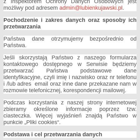
z Inspektorem Ochrony Danych Osobowych jest
Zgłoszone zgromadzenia publiczne
możliwy pod adresem
admin@lubienkujawski.pl
.
PRAWO LOKALNE
Statut
Pochodzenie i zakres danych oraz sposoby ich
Uchwały
przetwarzania
Protokoły
Państwa dane otrzymujemy bezpośrednio od
Nagrania z Sesji Rady Miejskiej
Państwa.
Opłaty i podatki
Jeśli skorzystają Państwo z naszego formularza
Zagospodarowanie przestrzenne
kontaktowego dostępnego w Serwisie będziemy
Dane przestrzenne dla aktów planowania przestrzennego
przetwarzać Państwa podstawowe dane
Rejestr działalności regulowanej
identyfikacyjne, czyli imię i nazwisko oraz nr telefonu
Zarządzenia Burmistrza
i /lub adres email oraz inne dane przekazane nam w
rozmowie telefonicznej, korespondencji mailowej.
Obwieszczenia
FINANSE GMINY
Podczas korzystania z naszej strony internetowej
Budżet
zbieramy określone informacje poprzez tzw.
Wykonanie Budżetu
ciasteczka. Więcej wyjaśnień znajdą Państwo w
Opinie Regionalnej Izby Obrachunkowej
punkcie „Pliki cookies“.
Kontrola Zarządcza
Podstawa i cel przetwarzania danych
ZAMÓWIENIA PUBLICZNE