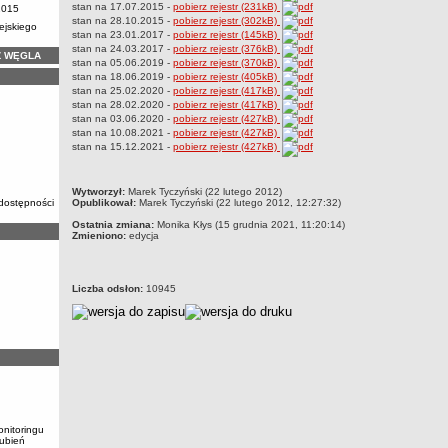
stan na 17.07.2015 -
pobierz rejestr (231kB)
2015
stan na 28.10.2015 -
pobierz rejestr (302kB)
ejskiego
stan na 23.01.2017 -
pobierz rejestr (145kB)
stan na 24.03.2017 -
pobierz rejestr (376kB)
Ż WĘGLA
stan na 05.06.2019 -
pobierz rejestr (370kB)
stan na 18.06.2019 -
pobierz rejestr (405kB)
stan na 25.02.2020 -
pobierz rejestr (417kB)
stan na 28.02.2020 -
pobierz rejestr (417kB)
stan na 03.06.2020 -
pobierz rejestr (427kB)
stan na 10.08.2021 -
pobierz rejestr (427kB)
stan na 15.12.2021 -
pobierz rejestr (427kB)
metryczka
Wytworzył:
Marek Tyczyński (22 lutego 2012)
 dostępności
Opublikował:
Marek Tyczyński (22 lutego 2012, 12:27:32)
Ostatnia zmiana:
Monika Kłys (15 grudnia 2021, 11:20:14)
Zmieniono:
edycja
Liczba odsłon:
10945
nitoringu
Lubień