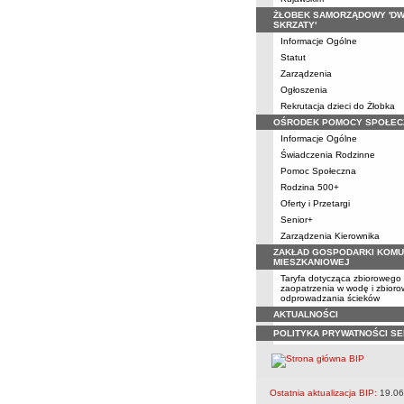
ŻŁOBEK SAMORZĄDOWY 'D
SKRZATY'
Informacje Ogólne
Statut
Zarządzenia
Ogłoszenia
Rekrutacja dzieci do Żłobka
OŚRODEK POMOCY SPOŁEC
Informacje Ogólne
Świadczenia Rodzinne
Pomoc Społeczna
Rodzina 500+
Oferty i Przetargi
Senior+
Zarządzenia Kierownika
ZAKŁAD GOSPODARKI KOMU
MIESZKANIOWEJ
Taryfa dotycząca zbiorowego
zaopatrzenia w wodę i zbior
odprowadzania ścieków
AKTUALNOŚCI
POLITYKA PRYWATNOŚCI S
Ostatnia aktualizacja BIP:
19.06