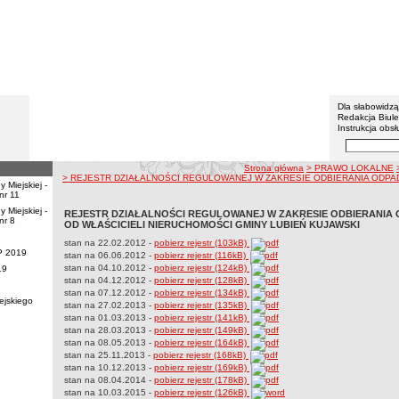
Urząd M
Menu dodatko
Dla słabowidz
Redakcja Biul
Instrukcja obsł
Wyszukiwarka 
Szukaj
ścieżka nawigacji
Strona główna
> PRAWO LOKALNE
> REJESTR DZIAŁALNOŚCI REGULOWANEJ W ZAKRESIE ODBIERANIA ODPA
 Miejskiej -
nr 11
 Miejskiej -
REJESTR DZIAŁALNOŚCI REGULOWANEJ W ZAKRESIE ODBIERANI
nr 8
OD WŁAŚCICIELI NIERUCHOMOŚCI GMINY LUBIEŃ KUJAWSKI
stan na 22.02.2012 -
pobierz rejestr (103kB)
P 2019
stan na 06.06.2012 -
pobierz rejestr (116kB)
stan na 04.10.2012 -
pobierz rejestr (124kB)
19
stan na 04.12.2012 -
pobierz rejestr (128kB)
stan na 07.12.2012 -
pobierz rejestr (134kB)
ejskiego
stan na 27.02.2013 -
pobierz rejestr (135kB)
stan na 01.03.2013 -
pobierz rejestr (141kB)
stan na 28.03.2013 -
pobierz rejestr (149kB)
stan na 08.05.2013 -
pobierz rejestr (164kB)
stan na 25.11.2013 -
pobierz rejestr (168kB)
stan na 10.12.2013 -
pobierz rejestr (169kB)
stan na 08.04.2014 -
pobierz rejestr (178kB)
stan na 10.03.2015 -
pobierz rejestr (126kB)