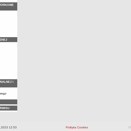
WORKOWE
ZNEJ
NALNEJ I
owego
ERWISU
.2023 12:53
Polityka Cookies
CM