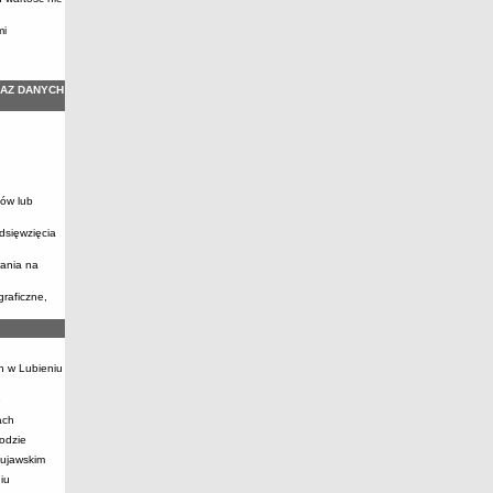
mi
KAZ DANYCH
anów lub
dsięwzięcia
wania na
graficzne,
h w Lubieniu
e
ach
odzie
Kujawskim
iu