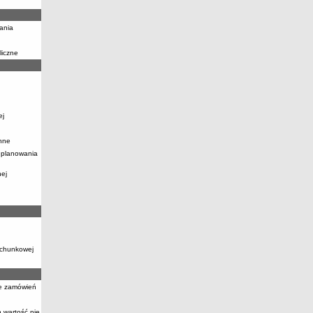
ania
liczne
ej
nne
 planowania
nej
achunkowej
ie zamówień
 wartość nie