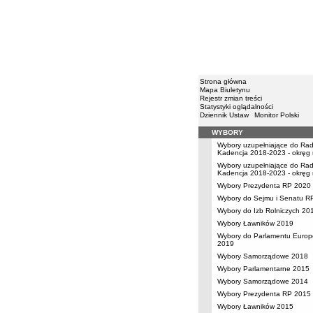
Strona główna
Mapa Biuletynu
Rejestr zmian treści
Statystyki oglądalności
Dziennik Ustaw
Monitor Polski
WYBORY
Menu
Wybory uzupełniające do Rady
Kadencja 2018-2023 - okręg 
Wybory uzupełniające do Rady
Kadencja 2018-2023 - okręg 
Wybory Prezydenta RP 2020
Wybory do Sejmu i Senatu R
Wybory do Izb Rolniczych 20
Wybory Ławników 2019
Wybory do Parlamentu Europ
2019
Wybory Samorządowe 2018
Wybory Parlamentarne 2015
Wybory Samorządowe 2014
Wybory Prezydenta RP 2015
Wybory Ławników 2015