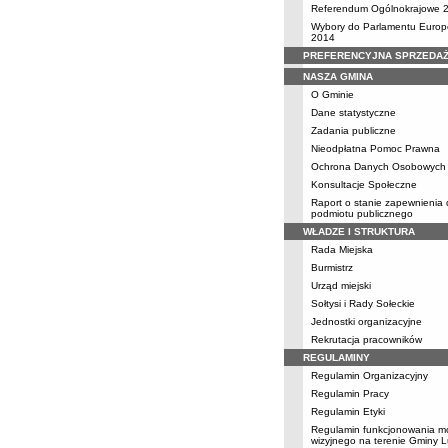
Referendum Ogólnokrajowe 
Wybory do Parlamentu Europ
2014
PREFERENCYJNA SPRZEDA
NASZA GMINA
O Gminie
Dane statystyczne
Zadania publiczne
Nieodpłatna Pomoc Prawna
Ochrona Danych Osobowych
Konsultacje Społeczne
Raport o stanie zapewnienia
podmiotu publicznego
WŁADZE I STRUKTURA
Rada Miejska
Burmistrz
Urząd miejski
Sołtysi i Rady Sołeckie
Jednostki organizacyjne
Rekrutacja pracowników
REGULAMINY
Regulamin Organizacyjny
Regulamin Pracy
Regulamin Etyki
Regulamin funkcjonowania mo
wizyjnego na terenie Gminy 