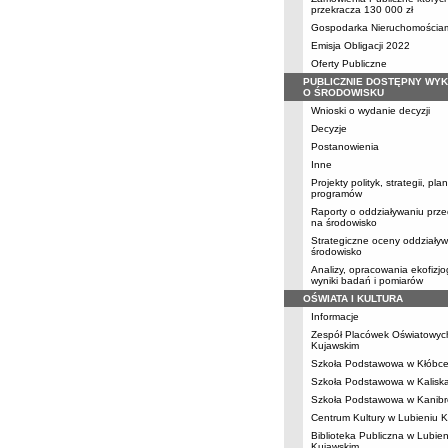
przekracza 130 000 zł
Gospodarka Nieruchomościa
Emisja Obligacji 2022
Oferty Publiczne
PUBLICZNIE DOSTĘPNY WY
O ŚRODOWISKU
Wnioski o wydanie decyzji
Decyzje
Postanowienia
Inne
Projekty polityk, strategii, pl
programów
Raporty o oddziaływaniu prze
na środowisko
Strategiczne oceny oddziały
środowisko
Analizy, opracowania ekofizjo
wyniki badań i pomiarów
OŚWIATA I KULTURA
Informacje
Zespół Placówek Oświatowyc
Kujawskim
Szkoła Podstawowa w Kłóbc
Szkoła Podstawowa w Kalisk
Szkoła Podstawowa w Kanibr
Centrum Kultury w Lubieniu 
Biblioteka Publiczna w Lubien
Kujawskim