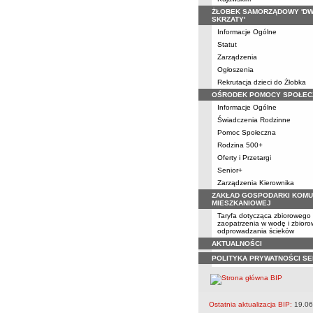
ŻŁOBEK SAMORZĄDOWY 'D
SKRZATY'
Informacje Ogólne
Statut
Zarządzenia
Ogłoszenia
Rekrutacja dzieci do Żłobka
OŚRODEK POMOCY SPOŁEC
Informacje Ogólne
Świadczenia Rodzinne
Pomoc Społeczna
Rodzina 500+
Oferty i Przetargi
Senior+
Zarządzenia Kierownika
ZAKŁAD GOSPODARKI KOMU
MIESZKANIOWEJ
Taryfa dotycząca zbiorowego
zaopatrzenia w wodę i zbior
odprowadzania ścieków
AKTUALNOŚCI
POLITYKA PRYWATNOŚCI S
Ostatnia aktualizacja BIP:
19.06