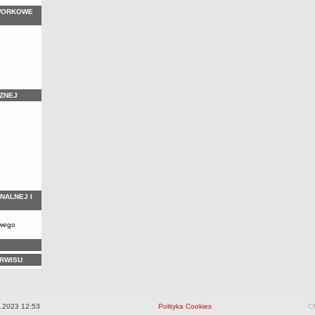
WORKOWE
ZNEJ
NALNEJ I
owego
ERWISU
.2023 12:53
Polityka Cookies
CM