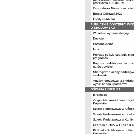
przekracza 130 000 zł
Gospodarka Nieruchomościa
Emisja Obligacji 2022
Oferty Publiczne
PUBLICZNIE DOSTĘPNY WY
O ŚRODOWISKU
Wnioski o wydanie decyzji
Decyzje
Postanowienia
Inne
Projekty polityk, strategii, pl
programów
Raporty o oddziaływaniu prze
na środowisko
Strategiczne oceny oddziały
środowisko
Analizy, opracowania ekofizjo
wyniki badań i pomiarów
OŚWIATA I KULTURA
Informacje
Zespół Placówek Oświatowyc
Kujawskim
Szkoła Podstawowa w Kłóbc
Szkoła Podstawowa w Kalisk
Szkoła Podstawowa w Kanibr
Centrum Kultury w Lubieniu 
Biblioteka Publiczna w Lubien
Kujawskim