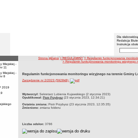
Urząd M
Menu dodatko
Dla słabowidz
Redakcja Biul
Instrukcja obsł
Wyszukiwarka 
Szukaj
ścieżka nawigacji
Strona główna
> REGULAMINY
> Regulamin funkcjonowania monitorin
> Regulamin funkcjonowania monitoringu wizyjnego 
 Miejskiej -
nr 11
 Miejskiej -
Regulamin funkcjonowania monitoringu wizyjnego na terenie Gminy L
nr 8
Zarządzenie nr 2/2023 (5928kB)
P 2019
19
metryczka
Wytworzył:
Sekretarz Lubienia Kujawskiego (2 stycznia 2023)
Opublikował:
Piotr Przybysz
(23 stycznia 2023, 12:34:21)
ejskiego
Ostatnia zmiana:
Piotr Przybysz (23 stycznia 2023, 12:35:35)
Zmieniono:
zmiana folderu
Liczba odsłon:
3786