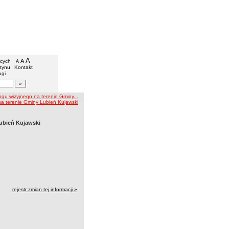
iejski w Lubieniu Kujawskim
we
A
powiększ czcionkę
A
standardowy rozmiar czcionki
ących
A
pomniejsz czcionkę
etynu
Kontakt
ugi
artykułów
gu wizyjnego na terenie Gminy...
na terenie Gminy Lubień Kujawski
ubień Kujawski
rejestr zmian tej informacji »