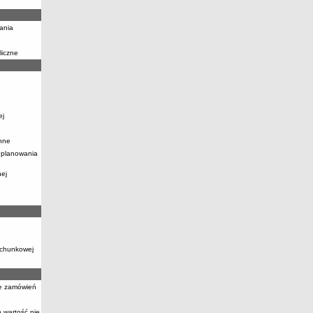
ania
liczne
ej
nne
 planowania
nej
achunkowej
ie zamówień
 wartość nie