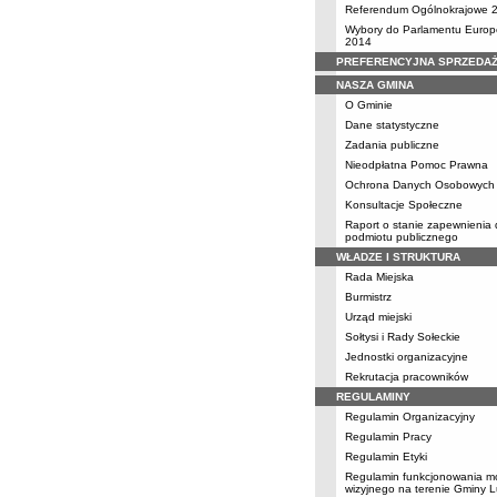
Referendum Ogólnokrajowe 
Wybory do Parlamentu Europ
2014
PREFERENCYJNA SPRZEDA
NASZA GMINA
O Gminie
Dane statystyczne
Zadania publiczne
Nieodpłatna Pomoc Prawna
Ochrona Danych Osobowych
Konsultacje Społeczne
Raport o stanie zapewnienia
podmiotu publicznego
WŁADZE I STRUKTURA
Rada Miejska
Burmistrz
Urząd miejski
Sołtysi i Rady Sołeckie
Jednostki organizacyjne
Rekrutacja pracowników
REGULAMINY
Regulamin Organizacyjny
Regulamin Pracy
Regulamin Etyki
Regulamin funkcjonowania mo
wizyjnego na terenie Gminy 