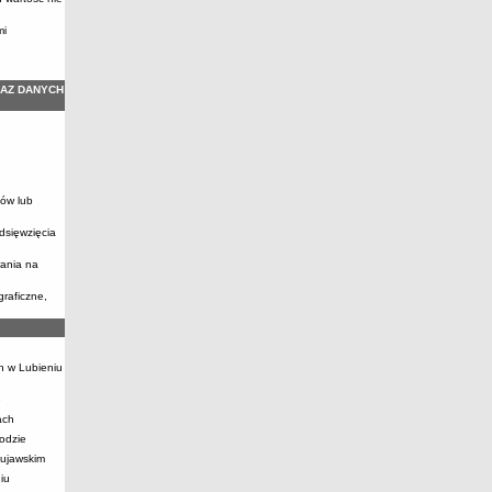
mi
KAZ DANYCH
anów lub
dsięwzięcia
wania na
graficzne,
h w Lubieniu
e
ach
odzie
Kujawskim
iu