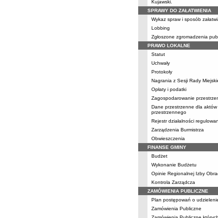
Kujawski.
SPRAWY DO ZAŁATWIENIA
Wykaz spraw i sposób załatwi
Lobbing
Zgłoszone zgromadzenia pub
PRAWO LOKALNE
Statut
Uchwały
Protokoły
Nagrania z Sesji Rady Miejski
Opłaty i podatki
Zagospodarowanie przestrze
Dane przestrzenne dla aktów
przestrzennego
Rejestr działalności regulowa
Zarządzenia Burmistrza
Obwieszczenia
FINANSE GMINY
Budżet
Wykonanie Budżetu
Opinie Regionalnej Izby Obr
Kontrola Zarządcza
ZAMÓWIENIA PUBLICZNE
Plan postępowań o udzielen
Zamówienia Publiczne
Zamówienia Publiczne których