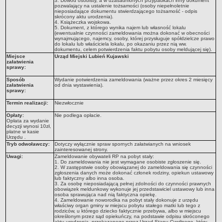
3. Dowód osobisty, a w uzasadnionych przypadkach inny dokument
pozwalający na ustalenie tożsamości (osoby niepełnoletnie
Konsultacje Społeczne
nieposiadające dokumentu stwierdzającego tożsamość - odpis
skrócony aktu urodzenia).
4. Książeczka wojskowa.
Raport o stanie zapewnienia dostępności podmiotu publicznego
5. Dokument, z którego wynika najem lub własność lokalu
(ewentualnie czynności zameldowania można dokonać w obecności
WŁADZE I STRUKTURA
wynajmującego, najemcy, osoby, której przysługuje spółdzielcze prawo
do lokalu lub właściciela lokalu, po okazaniu przez nią ww.
Rada Miejska
dokumentu, celem potwierdzenia faktu pobytu osoby meldującej się).
Miejsce
Urząd Miejski Lubień Kujawski
Burmistrz
załatwienia
sprawy:
Urząd miejski
Sposób
Wydanie potwierdzenia zameldowania (ważne przez okres 2 miesięcy
Sołtysi i Rady Sołeckie
załatwienia
od dnia wystawienia).
sprawy:
Jednostki organizacyjne
Termin realizacji:
Niezwłocznie
Rekrutacja pracowników
Opłaty:
Nie podlega opłacie.
Opłata za wydanie
REGULAMINY
decyzji wynosi 10zł,
Regulamin Organizacyjny
płatne w kasie
Urzędu .
Regulamin Pracy
Tryb odwoławczy:
Dotyczy wyłącznie spraw spornych załatwianych na wniosek
zainteresowanej strony.
Uwagi:
Zameldowanie obywateli RP na pobyt stały:
Regulamin Etyki
1. Do zameldowania nie jest wymagane osobiste zgłoszenie się.
2. W zastępstwie osoby obowiązanej do zameldowania się czynności
Regulamin funkcjonowania monitoringu wizyjnego na terenie Gminy
zgłoszenia danych może dokonać członek rodziny, opiekun ustawowy
lub faktyczny albo inna osoba.
Lubień Kujawski.
3. Za osobę nieposiadającą pełnej zdolności do czynności prawnych
obowiązek meldunkowy wykonuje jej przedstawiciel ustawowy lub inna
SPRAWY DO ZAŁATWIENIA
osoba sprawująca nad nią faktyczna opiekę.
4. Zameldowanie noworodka na pobyt stały dokonuje z urzędu
Wykaz spraw i sposób załatwiania
właściwy organ gminy w miejscu pobytu stałego matki lub tego z
rodziców, u którego dziecko faktycznie przebywa, albo w miejscu
Lobbing
określonym przez sąd opiekuńczy, na podstawie odpisu skróconego
aktu urodzenia, przekazanego przez Urząd Stanu Cywilnego, który