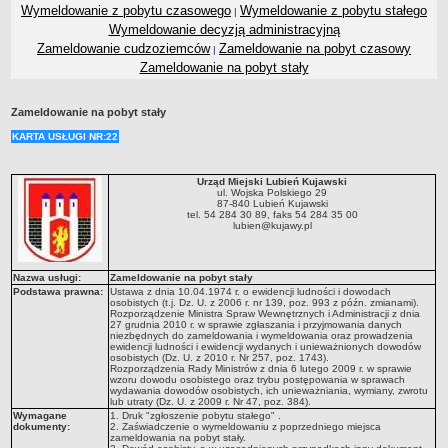
Wymeldowanie z pobytu czasowego
Wymeldowanie z pobytu stałego
|
Wybory do Sejmu i Senatu RP 2019
Wymeldowanie decyzją administracyjną
Wybory do Izb Rolniczych 2019
Zameldowanie cudzoziemców
Zameldowanie na pobyt czasowy
|
Wybory Ławników 2019
Zameldowanie na pobyt stały
Wybory do Parlamentu Europejskiego 2019
Zameldowanie na pobyt stały
Wybory Samorządowe 2018
KARTA USŁUGI NR:22
Wybory Parlamentarne 2015
Wybory Samorządowe 2014
Urząd Miejski Lubień Kujawski
ul. Wojska Polskiego 29
Wybory Prezydenta RP 2015
87-840 Lubień Kujawski
tel. 54 284 30 89, faks 54 284 35 00
Wybory Ławników 2015
lubien@kujawy.pl
Referendum Ogólnokrajowe 2015
Wybory do Parlamentu Europejskiego 2014
Nazwa usługi:
Zameldowanie na pobyt stały
Podstawa prawna:
Ustawa z dnia 10.04.1974 r. o ewidencji ludności i dowodach
PREFERENCYJNA SPRZEDAŻ WĘGLA
osobistych (t.j. Dz. U. z 2006 r. nr 139, poz. 993 z późn. zmianami).
Rozporządzenie Ministra Spraw Wewnętrznych i Administracji z dnia
NASZA GMINA
27 grudnia 2010 r. w sprawie zgłaszania i przyjmowania danych
niezbędnych do zameldowania i wymeldowania oraz prowadzenia
O Gminie
ewidencji ludności i ewidencji wydanych i unieważnionych dowodów
osobistych (Dz. U. z 2010 r. Nr 257, poz. 1743).
Dane statystyczne
Rozporządzenia Rady Ministrów z dnia 6 lutego 2009 r. w sprawie
wzoru dowodu osobistego oraz trybu postępowania w sprawach
Zadania publiczne
wydawania dowodów osobistych, ich unieważniania, wymiany, zwrotu
lub utraty (Dz. U. z 2009 r. Nr 47, poz. 384).
Wymagane
1. Druk "zgłoszenie pobytu stałego" .
Nieodpłatna Pomoc Prawna
dokumenty:
2. Zaświadczenie o wymeldowaniu z poprzedniego miejsca
zameldowania na pobyt stały.
Ochrona Danych Osobowych