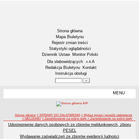
Strona główna
Mapa Biuletynu
Rejestr zmian treści
Statystyki oglądalności
Dziennik Ustaw
Monitor Polski
Menu dodatkowe
Dla słabowidzących
A
powiększ czcionkę
A
standardowy rozmiar czcionki
A
pomniejsz czcionkę
Redakcja Biuletynu
Kontakt
Instrukcja obsługi
Wyszukiwarka artykułów
Szukaj
MENU
Menu
WYBORY
Wybory uzupełniające do Rady Miejskiej - Kadencja 2018-2023 -
okręg nr 11
ścieżka nawigacji
Strona główna
> SPRAWY DO ZAŁATWIENIA
> Wykaz spraw i sposób załatwiania
> MELDUNKI
> Zameldowanie na pobyt stały
> Zameldowanie na pobyt stały
Wybory uzupełniające do Rady Miejskiej - Kadencja 2018-2023 -
Udostępnienie danych osobowych ze zbiorów meldunkowych, zbioru
okręg nr 8
PESEL
Wybory Prezydenta RP 2020
Wydawanie zaświadczeń ze zbiorów ewidencji ludności