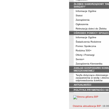
ŻŁOBEK SAMORZĄDOWY 'D
SKRZATY'
Informacje Ogólne
Statut
Zarządzenia
Ogłoszenia
Rekrutacja dzieci do Żłobka
OŚRODEK POMOCY SPOŁEC
Informacje Ogólne
Świadczenia Rodzinne
Pomoc Społeczna
Rodzina 500+
Oferty i Przetargi
Senior+
Zarządzenia Kierownika
ZAKŁAD GOSPODARKI KOMU
MIESZKANIOWEJ
Taryfa dotycząca zbiorowego
zaopatrzenia w wodę i zbior
odprowadzania ścieków
AKTUALNOŚCI
POLITYKA PRYWATNOŚCI S
Ostatnia aktualizacja BIP:
19.06