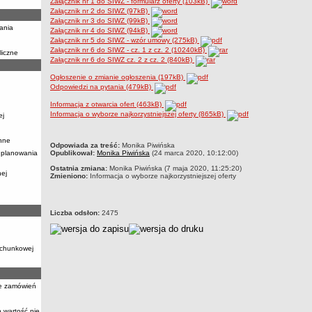
Załącznik nr 1 do SIWZ - formularz oferty (103kB)
Załącznik nr 2 do SIWZ (97kB)
Załącznik nr 3 do SIWZ (99kB)
ania
Załącznik nr 4 do SIWZ (94kB)
Załącznik nr 5 do SIWZ - wzór umowy (275kB)
Załącznik nr 6 do SIWZ - cz. 1 z cz. 2 (10240kB)
liczne
Załącznik nr 6 do SIWZ cz. 2 z cz. 2 (840kB)
Ogłoszenie o zmianie ogłoszenia (197kB)
Odpowiedzi na pytania (479kB)
Informacja z otwarcia ofert (463kB)
Informacja o wyborze najkorzystniejszej oferty (865kB)
ej
nne
metryczka
Odpowiada za treść:
Monika Piwińska
 planowania
Opublikował:
Monika Piwińska
(24 marca 2020, 10:12:00)
Ostatnia zmiana:
Monika Piwińska (7 maja 2020, 11:25:20)
nej
Zmieniono:
Informacja o wyborze najkorzystniejszej oferty
Liczba odsłon:
2475
achunkowej
ie zamówień
 wartość nie