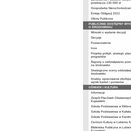
przekracza 130 000 zł
Gospodarka Nieruchomościa
Emisja Obligacji 2022
Oferty Publiczne
PUBLICZNIE DOSTĘPNY WY
O ŚRODOWISKU
Wnioski o wydanie decyzji
Decyzje
Postanowienia
Inne
Projekty polityk, strategii, pl
programów
Raporty o oddziaływaniu prze
na środowisko
Strategiczne oceny oddziały
środowisko
Analizy, opracowania ekofizjo
wyniki badań i pomiarów
OŚWIATA I KULTURA
Informacje
Zespół Placówek Oświatowyc
Kujawskim
Szkoła Podstawowa w Kłóbc
Szkoła Podstawowa w Kalisk
Szkoła Podstawowa w Kanibr
Centrum Kultury w Lubieniu 
Biblioteka Publiczna w Lubien
Kujawskim