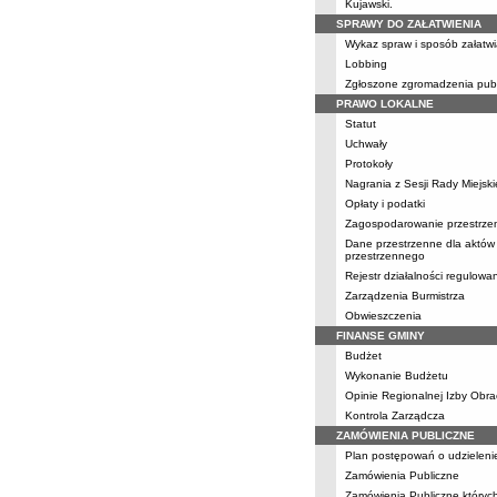
Kujawski.
SPRAWY DO ZAŁATWIENIA
Wykaz spraw i sposób załatwi
Lobbing
Zgłoszone zgromadzenia pub
PRAWO LOKALNE
Statut
Uchwały
Protokoły
Nagrania z Sesji Rady Miejski
Opłaty i podatki
Zagospodarowanie przestrze
Dane przestrzenne dla aktów
przestrzennego
Rejestr działalności regulowa
Zarządzenia Burmistrza
Obwieszczenia
FINANSE GMINY
Budżet
Wykonanie Budżetu
Opinie Regionalnej Izby Obr
Kontrola Zarządcza
ZAMÓWIENIA PUBLICZNE
Plan postępowań o udzielen
Zamówienia Publiczne
Zamówienia Publiczne których