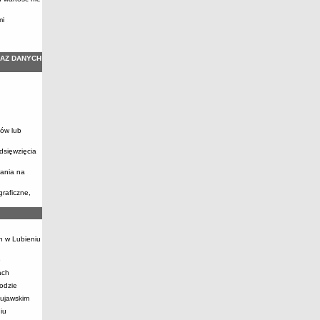
mi
KAZ DANYCH
anów lub
dsięwzięcia
wania na
graficzne,
h w Lubieniu
e
ach
odzie
Kujawskim
iu