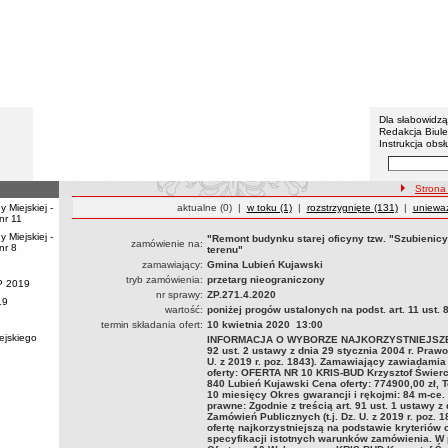
Urząd M
Menu dodatko
Dla słabowidz
Redakcja Biul
Instrukcja obsł
Wyszukiwarka 
Szukaj
ścieżka na
Strona
 Miejskiej -
Przetargi
aktualne (0)
|
Przetargi
w toku (1)
|
Przetargi
rozstrzygnięte (131)
|
Przetar
unieważ
nr 11
 Miejskiej -
"Remont budynku starej oficyny tzw. "Szubieni
zamówienie na:
nr 8
terenu"
zamawiający:
Gmina Lubień Kujawski
tryb zamówienia:
przetarg nieograniczony
P 2019
nr sprawy:
ZP.271.4.2020
19
wartość:
poniżej progów ustalonych na podst. art. 11 ust. 
termin składania ofert:
10 kwietnia 2020 13:00
ejskiego
INFORMACJA O WYBORZE NAJKORZYSTNIEJSZEJ O
92 ust. 2 ustawy z dnia 29 stycznia 2004 r. Prawo
U. z 2019 r. poz. 1843). Zamawiający zawiadamia 
oferty: OFERTA NR 10 KRIS-BUD Krzysztof Świer
840 Lubień Kujawski Cena oferty: 774900,00 zł,
10 miesięcy Okres gwarancji i rękojmi: 84 m-ce.
prawne: Zgodnie z treścią art. 91 ust. 1 ustawy z
Zamówień Publicznych (t.j. Dz. U. z 2019 r. poz.
ofertę najkorzystniejszą na podstawie kryteriów
specyfikacji istotnych warunków zamówienia. 