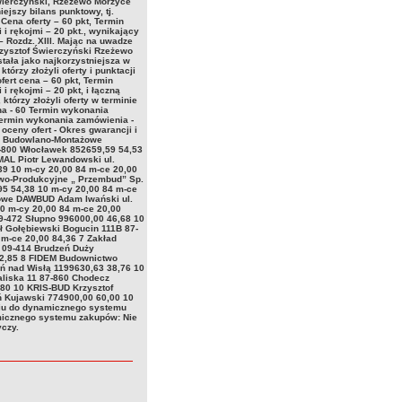
wierczyński, Rzeżewo Morzyce
ejszy bilans punktowy, tj.
 Cena oferty – 60 pkt, Termin
i rękojmi – 20 pkt., wynikający
 Rozdz. XIII. Mając na uwadze
zysztof Świerczyński Rzeżewo
tała jako najkorzystniejsza w
órzy złożyli oferty i punktacji
ert cena – 60 pkt, Termin
 rękojmi – 20 pkt, i łączną
którzy złożyli oferty w terminie
ena - 60 Termin wykonania
 Termin wykonania zamówienia -
 oceny ofert - Okres gwarancji i
two Budowlano-Montażowe
-800 Włocławek 852659,59 54,53
MAL Piotr Lewandowski ul.
39 10 m-cy 20,00 84 m-ce 20,00
wo-Produkcyjne „ Przembud” Sp.
95 54,38 10 m-cy 20,00 84 m-ce
gowe DAWBUD Adam Iwański ul.
0 m-cy 20,00 84 m-ce 20,00
 09-472 Słupno 996000,00 46,68 10
ł Gołębiewski Bogucin 111B 87-
 m-ce 20,00 84,36 7 Zakład
 09-414 Brudzeń Duży
82,85 8 FIDEM Budownictwo
yń nad Wisłą 1199630,63 38,76 10
aliska 11 87-860 Chodecz
,80 10 KRIS-BUD Krzysztof
 Kujawski 774900,00 60,00 10
niu do dynamicznego systemu
amicznego systemu zakupów: Nie
yczy.