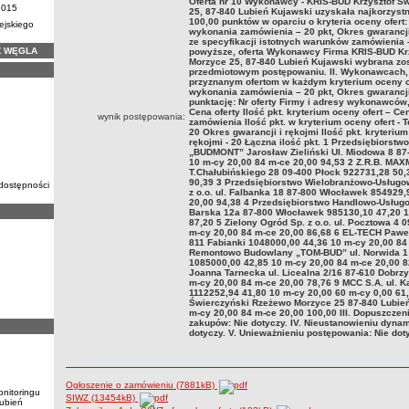
Oferta nr 10 Wykonawcy - KRIS-BUD Krzysztof Ś
2015
25, 87-840 Lubień Kujawski uzyskała najkorzystni
100,00 punktów w oparciu o kryteria oceny ofert:
ejskiego
wykonania zamówienia – 20 pkt, Okres gwarancji 
ze specyfikacji istotnych warunków zamówienia –
Ż WĘGLA
powyższe, oferta Wykonawcy Firma KRIS-BUD Kr
Morzyce 25, 87-840 Lubień Kujawski wybrana zos
przedmiotowym postępowaniu. II. Wykonawcach, kt
przyznanym ofertom w każdym kryterium oceny of
wykonania zamówienia – 20 pkt, Okres gwarancji i
punktację: Nr oferty Firmy i adresy wykonawców, 
Cena oferty Ilość pkt. kryterium oceny ofert – C
wynik postępowania:
zamówienia Ilość pkt. w kryterium oceny ofert -
20 Okres gwarancji i rękojmi Ilość pkt. kryterium
rękojmi - 20 Łączna ilość pkt. 1 Przedsiębiors
„BUDMONT” Jarosław Zieliński Ul. Miodowa 8 87
10 m-cy 20,00 84 m-ce 20,00 94,53 2 Z.R.B. MAX
T.Chałubińskiego 28 09-400 Płock 922731,28 50,
90,39 3 Przedsiębiorstwo Wielobranżowo-Usługo
 dostępności
z o.o. ul. Falbanka 18 87-800 Włocławek 854929,
20,00 94,38 4 Przedsiębiorstwo Handlowo-Usłu
Barska 12a 87-800 Włocławek 985130,10 47,20 1
87,20 5 Zielony Ogród Sp. z o.o. ul. Pocztowa 4
m-cy 20,00 84 m-ce 20,00 86,68 6 EL-TECH Pawe
811 Fabianki 1048000,00 44,36 10 m-cy 20,00 84
Remontowo Budowlany „TOM-BUD” ul. Norwida 1
1085000,00 42,85 10 m-cy 20,00 84 m-ce 20,00 
Joanna Tarnecka ul. Licealna 2/16 87-610 Dobrz
m-cy 20,00 84 m-ce 20,00 78,76 9 MCC S.A. ul. K
1112252,94 41,80 10 m-cy 20,00 60 m-cy 0,00 61
Świerczyński Rzeżewo Morzyce 25 87-840 Lubień
m-cy 20,00 84 m-ce 20,00 100,00 III. Dopuszcze
zakupów: Nie dotyczy. IV. Nieustanowieniu dyn
dotyczy. V. Unieważnieniu postępowania: Nie dot
Ogłoszenie o zamówieniu (7881kB)
nitoringu
SIWZ (13454kB)
Lubień