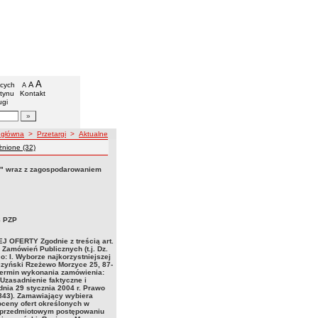
iejski w Lubieniu Kujawskim
we
A
powiększ czcionkę
A
standardowy rozmiar czcionki
ących
A
pomniejsz czcionkę
etynu
Kontakt
ugi
artykułów
wigacji
 główna
>
Przetargi
>
Aktualne
gi
nione (32)
cy" wraz z zagospodarowaniem
8 PZP
FERTY Zgodnie z treścią art.
 Zamówień Publicznych (t.j. Dz.
o: I. Wyborze najkorzystniejszej
czyński Rzeżewo Morzyce 25, 87-
 Termin wykonania zamówienia:
 Uzasadnienie faktyczne i
 dnia 29 stycznia 2004 r. Prawo
 1843). Zamawiający wybiera
 oceny ofert określonych w
W przedmiotowym postępowaniu