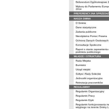
Referendum Ogólnokrajowe 
Wybory do Parlamentu Europ
2014
PREFERENCYJNA SPRZEDA
NASZA GMINA
O Gminie
Dane statystyczne
Zadania publiczne
Nieodpłatna Pomoc Prawna
Ochrona Danych Osobowych
Konsultacje Społeczne
Raport o stanie zapewnienia
podmiotu publicznego
WŁADZE I STRUKTURA
Rada Miejska
Burmistrz
Urząd miejski
Sołtysi i Rady Sołeckie
Jednostki organizacyjne
Rekrutacja pracowników
REGULAMINY
Regulamin Organizacyjny
Regulamin Pracy
Regulamin Etyki
Regulamin funkcjonowania mo
wizyjnego na terenie Gminy 