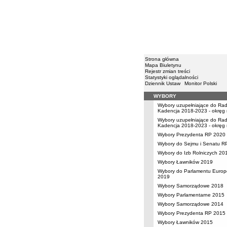
Strona główna
Mapa Biuletynu
Rejestr zmian treści
Statystyki oglądalności
Dziennik Ustaw
Monitor Polski
WYBORY
Menu
Wybory uzupełniające do Rady
Kadencja 2018-2023 - okręg 
Wybory uzupełniające do Rady
Kadencja 2018-2023 - okręg 
Wybory Prezydenta RP 2020
Wybory do Sejmu i Senatu R
Wybory do Izb Rolniczych 20
Wybory Ławników 2019
Wybory do Parlamentu Europ
2019
Wybory Samorządowe 2018
Wybory Parlamentarne 2015
Wybory Samorządowe 2014
Wybory Prezydenta RP 2015
Wybory Ławników 2015