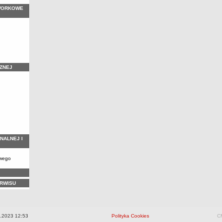
WORKOWE
ZNEJ
NALNEJ I
owego
ERWISU
.2023 12:53
Polityka Cookies
CM